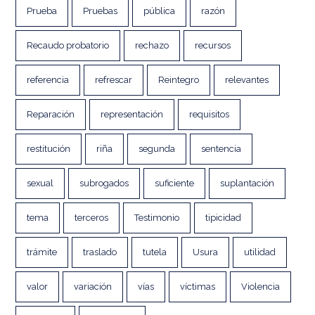
Prueba
Pruebas
pública
razón
Recaudo probatorio
rechazo
recursos
referencia
refrescar
Reintegro
relevantes
Reparación
representación
requisitos
restitución
riña
segunda
sentencia
sexual
subrogados
suficiente
suplantación
tema
terceros
Testimonio
tipicidad
trámite
traslado
tutela
Usura
utilidad
valor
variación
vías
víctimas
Violencia