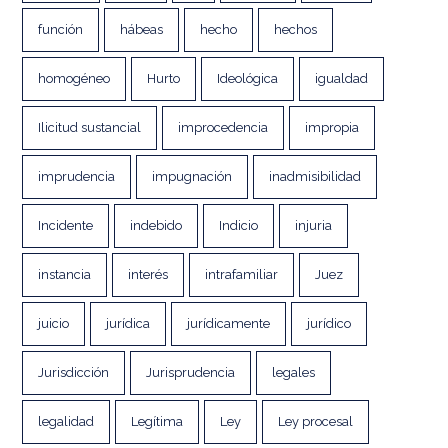
función
hábeas
hecho
hechos
homogéneo
Hurto
Ideológica
igualdad
Ilicitud sustancial
improcedencia
impropia
imprudencia
impugnación
inadmisibilidad
Incidente
indebido
Indicio
injuria
instancia
interés
intrafamiliar
Juez
juicio
jurídica
jurídicamente
jurídico
Jurisdicción
Jurisprudencia
legales
legalidad
Legítima
Ley
Ley procesal