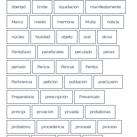
libertad
límite
liquidación
manifiestamente
Marco
medio
memoria
Multa
noticia
núcleo
Nulidad
objeto
oral
otrosí
Pantallazo
parafiscales
peculado
penas
pensión
Pericia
Pericial
Peritos
Pertinencia
petición
población
preclusión
Preparatoria
prescripción
Prevaricato
principi
privación
privada
probatorias
probatorio
procedencia
procesal
proceso