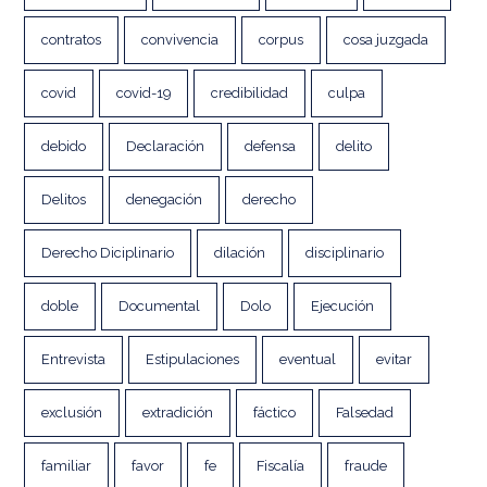
contratos
convivencia
corpus
cosa juzgada
covid
covid-19
credibilidad
culpa
debido
Declaración
defensa
delito
Delitos
denegación
derecho
Derecho Diciplinario
dilación
disciplinario
doble
Documental
Dolo
Ejecución
Entrevista
Estipulaciones
eventual
evitar
exclusión
extradición
fáctico
Falsedad
familiar
favor
fe
Fiscalía
fraude