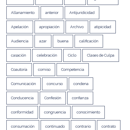
Allanamiento
anterior
Antijuridicidad
Apelación
apropiación
Archivo
atipicidad
Audiencia
azar
buena
calificación
casación
celebración
Ciclo
Clases de Culpa
Coautoría
comiso
Competencia
Comunicación
concurso
condena
Conducencia
Confesión
confianza
conformidad
congruencia
conocimiento
consumación
continuado
contrario
contrato