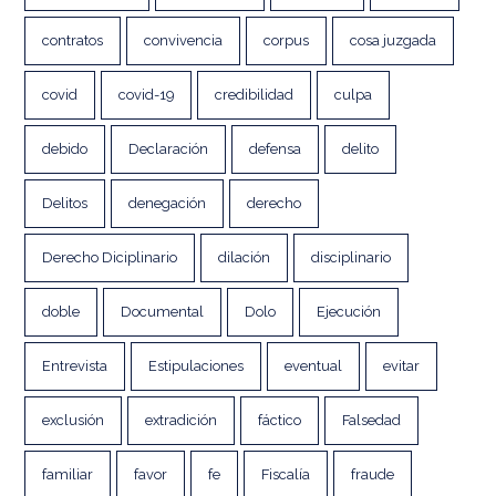
contratos
convivencia
corpus
cosa juzgada
covid
covid-19
credibilidad
culpa
debido
Declaración
defensa
delito
Delitos
denegación
derecho
Derecho Diciplinario
dilación
disciplinario
doble
Documental
Dolo
Ejecución
Entrevista
Estipulaciones
eventual
evitar
exclusión
extradición
fáctico
Falsedad
familiar
favor
fe
Fiscalía
fraude