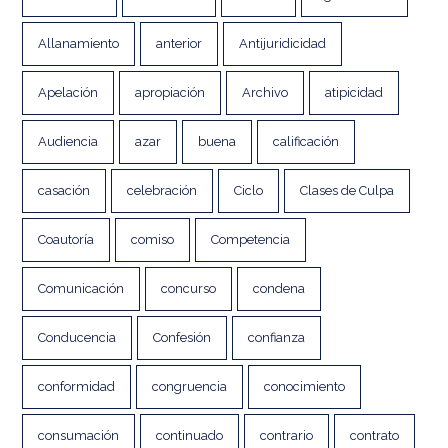
Allanamiento
anterior
Antijuridicidad
Apelación
apropiación
Archivo
atipicidad
Audiencia
azar
buena
calificación
casación
celebración
Ciclo
Clases de Culpa
Coautoría
comiso
Competencia
Comunicación
concurso
condena
Conducencia
Confesión
confianza
conformidad
congruencia
conocimiento
consumación
continuado
contrario
contrato