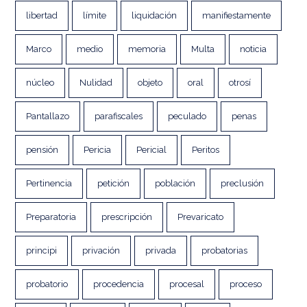
libertad
límite
liquidación
manifiestamente
Marco
medio
memoria
Multa
noticia
núcleo
Nulidad
objeto
oral
otrosí
Pantallazo
parafiscales
peculado
penas
pensión
Pericia
Pericial
Peritos
Pertinencia
petición
población
preclusión
Preparatoria
prescripción
Prevaricato
principi
privación
privada
probatorias
probatorio
procedencia
procesal
proceso