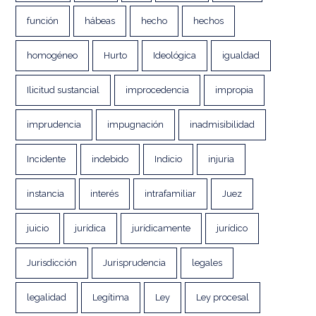
función
hábeas
hecho
hechos
homogéneo
Hurto
Ideológica
igualdad
Ilicitud sustancial
improcedencia
impropia
imprudencia
impugnación
inadmisibilidad
Incidente
indebido
Indicio
injuria
instancia
interés
intrafamiliar
Juez
juicio
jurídica
jurídicamente
jurídico
Jurisdicción
Jurisprudencia
legales
legalidad
Legítima
Ley
Ley procesal