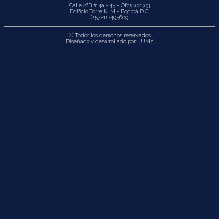
Calle 26B # 4a - 45 - Ofcs.302.303
Edificio Torre KLM - Bogotá D.C.
(+57-1) 7495609
© Todos los derechos reservados
Diseñado y desarrollado por:
JUMA