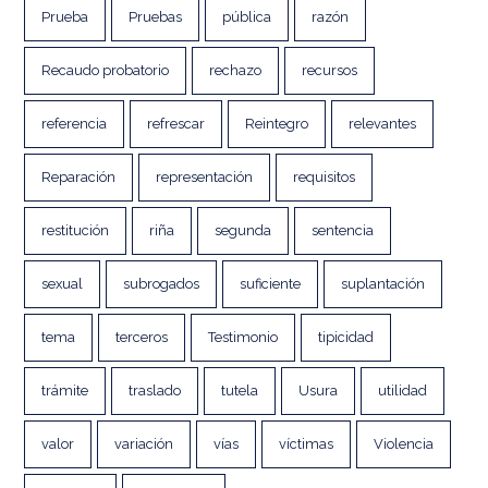
Prueba
Pruebas
pública
razón
Recaudo probatorio
rechazo
recursos
referencia
refrescar
Reintegro
relevantes
Reparación
representación
requisitos
restitución
riña
segunda
sentencia
sexual
subrogados
suficiente
suplantación
tema
terceros
Testimonio
tipicidad
trámite
traslado
tutela
Usura
utilidad
valor
variación
vías
víctimas
Violencia