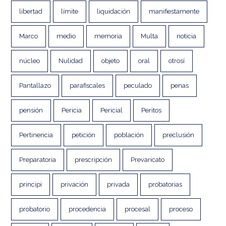
libertad
límite
liquidación
manifiestamente
Marco
medio
memoria
Multa
noticia
núcleo
Nulidad
objeto
oral
otrosí
Pantallazo
parafiscales
peculado
penas
pensión
Pericia
Pericial
Peritos
Pertinencia
petición
población
preclusión
Preparatoria
prescripción
Prevaricato
principi
privación
privada
probatorias
probatorio
procedencia
procesal
proceso