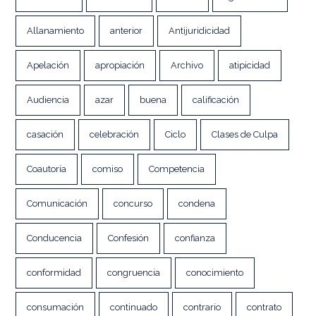
Allanamiento
anterior
Antijuridicidad
Apelación
apropiación
Archivo
atipicidad
Audiencia
azar
buena
calificación
casación
celebración
Ciclo
Clases de Culpa
Coautoría
comiso
Competencia
Comunicación
concurso
condena
Conducencia
Confesión
confianza
conformidad
congruencia
conocimiento
consumación
continuado
contrario
contrato