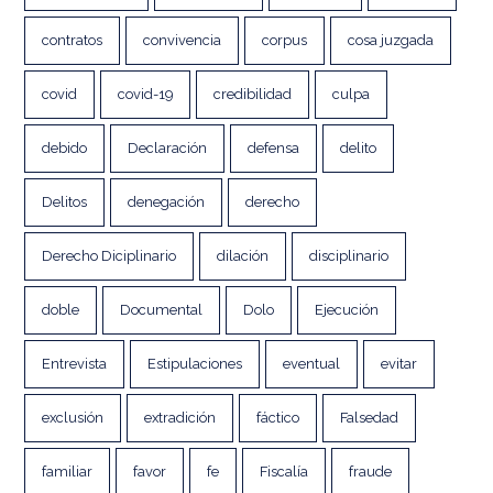
contratos
convivencia
corpus
cosa juzgada
covid
covid-19
credibilidad
culpa
debido
Declaración
defensa
delito
Delitos
denegación
derecho
Derecho Diciplinario
dilación
disciplinario
doble
Documental
Dolo
Ejecución
Entrevista
Estipulaciones
eventual
evitar
exclusión
extradición
fáctico
Falsedad
familiar
favor
fe
Fiscalía
fraude