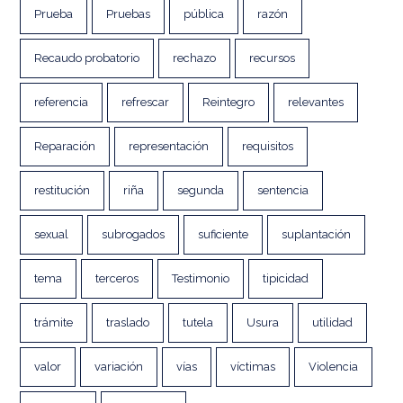
Prueba
Pruebas
pública
razón
Recaudo probatorio
rechazo
recursos
referencia
refrescar
Reintegro
relevantes
Reparación
representación
requisitos
restitución
riña
segunda
sentencia
sexual
subrogados
suficiente
suplantación
tema
terceros
Testimonio
tipicidad
trámite
traslado
tutela
Usura
utilidad
valor
variación
vías
víctimas
Violencia