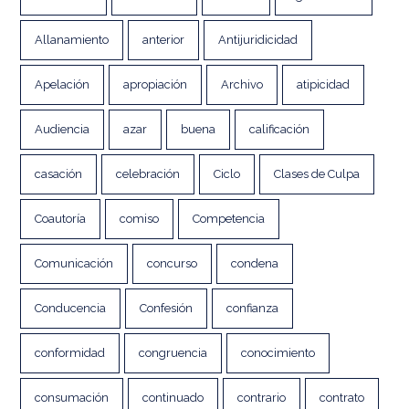
Allanamiento
anterior
Antijuridicidad
Apelación
apropiación
Archivo
atipicidad
Audiencia
azar
buena
calificación
casación
celebración
Ciclo
Clases de Culpa
Coautoría
comiso
Competencia
Comunicación
concurso
condena
Conducencia
Confesión
confianza
conformidad
congruencia
conocimiento
consumación
continuado
contrario
contrato