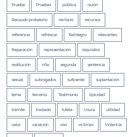
Prueba
Pruebas
pública
razón
Recaudo probatorio
rechazo
recursos
referencia
refrescar
Reintegro
relevantes
Reparación
representación
requisitos
restitución
riña
segunda
sentencia
sexual
subrogados
suficiente
suplantación
tema
terceros
Testimonio
tipicidad
trámite
traslado
tutela
Usura
utilidad
valor
variación
vías
víctimas
Violencia