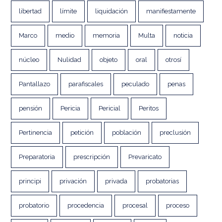
libertad
límite
liquidación
manifiestamente
Marco
medio
memoria
Multa
noticia
núcleo
Nulidad
objeto
oral
otrosí
Pantallazo
parafiscales
peculado
penas
pensión
Pericia
Pericial
Peritos
Pertinencia
petición
población
preclusión
Preparatoria
prescripción
Prevaricato
principi
privación
privada
probatorias
probatorio
procedencia
procesal
proceso