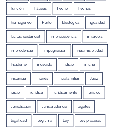
función
hábeas
hecho
hechos
homogéneo
Hurto
Ideológica
igualdad
Ilicitud sustancial
improcedencia
impropia
imprudencia
impugnación
inadmisibilidad
Incidente
indebido
Indicio
injuria
instancia
interés
intrafamiliar
Juez
juicio
jurídica
jurídicamente
jurídico
Jurisdicción
Jurisprudencia
legales
legalidad
Legítima
Ley
Ley procesal