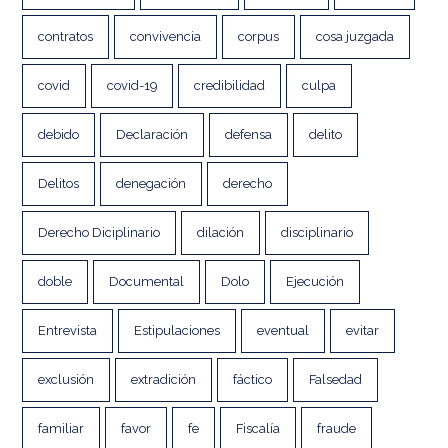
contratos
convivencia
corpus
cosa juzgada
covid
covid-19
credibilidad
culpa
debido
Declaración
defensa
delito
Delitos
denegación
derecho
Derecho Diciplinario
dilación
disciplinario
doble
Documental
Dolo
Ejecución
Entrevista
Estipulaciones
eventual
evitar
exclusión
extradición
fáctico
Falsedad
familiar
favor
fe
Fiscalía
fraude