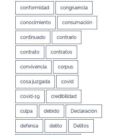
conformidad
congruencia
conocimiento
consumación
continuado
contrario
contrato
contratos
convivencia
corpus
cosa juzgada
covid
covid-19
credibilidad
culpa
debido
Declaración
defensa
delito
Delitos