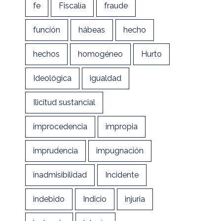
fe
Fiscalía
fraude
función
hábeas
hecho
hechos
homogéneo
Hurto
Ideológica
igualdad
Ilicitud sustancial
improcedencia
impropia
imprudencia
impugnación
inadmisibilidad
Incidente
indebido
Indicio
injuria