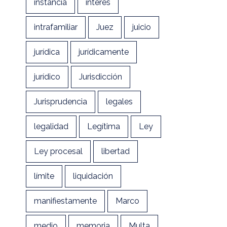
instancia
interés
intrafamiliar
Juez
juicio
jurídica
jurídicamente
jurídico
Jurisdicción
Jurisprudencia
legales
legalidad
Legítima
Ley
Ley procesal
libertad
límite
liquidación
manifiestamente
Marco
medio
memoria
Multa