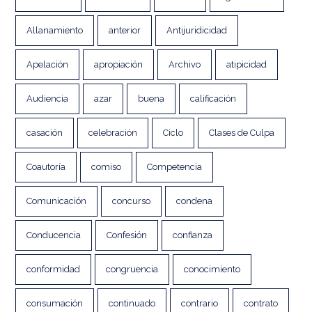
Allanamiento
anterior
Antijuridicidad
Apelación
apropiación
Archivo
atipicidad
Audiencia
azar
buena
calificación
casación
celebración
Ciclo
Clases de Culpa
Coautoría
comiso
Competencia
Comunicación
concurso
condena
Conducencia
Confesión
confianza
conformidad
congruencia
conocimiento
consumación
continuado
contrario
contrato