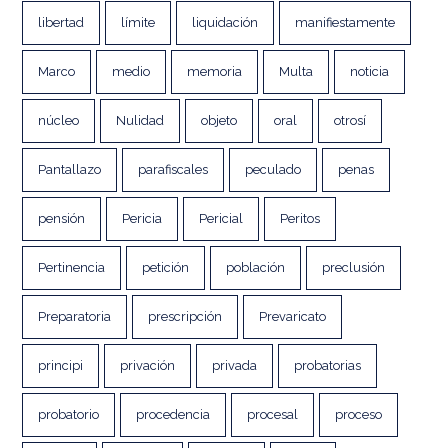
libertad
límite
liquidación
manifiestamente
Marco
medio
memoria
Multa
noticia
núcleo
Nulidad
objeto
oral
otrosí
Pantallazo
parafiscales
peculado
penas
pensión
Pericia
Pericial
Peritos
Pertinencia
petición
población
preclusión
Preparatoria
prescripción
Prevaricato
principi
privación
privada
probatorias
probatorio
procedencia
procesal
proceso