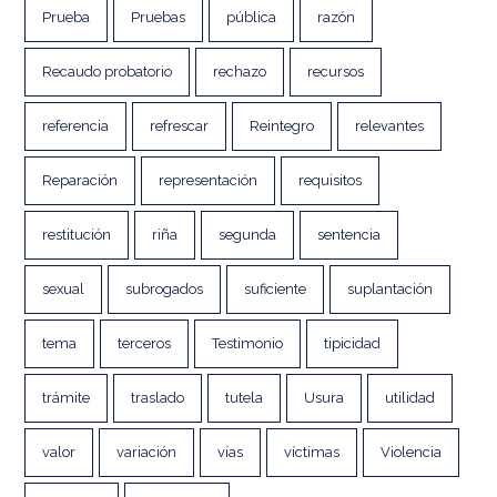
Prueba
Pruebas
pública
razón
Recaudo probatorio
rechazo
recursos
referencia
refrescar
Reintegro
relevantes
Reparación
representación
requisitos
restitución
riña
segunda
sentencia
sexual
subrogados
suficiente
suplantación
tema
terceros
Testimonio
tipicidad
trámite
traslado
tutela
Usura
utilidad
valor
variación
vías
víctimas
Violencia