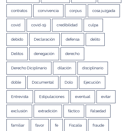
contratos
convivencia
corpus
cosa juzgada
covid
covid-19
credibilidad
culpa
debido
Declaración
defensa
delito
Delitos
denegación
derecho
Derecho Diciplinario
dilación
disciplinario
doble
Documental
Dolo
Ejecución
Entrevista
Estipulaciones
eventual
evitar
exclusión
extradición
fáctico
Falsedad
familiar
favor
fe
Fiscalía
fraude