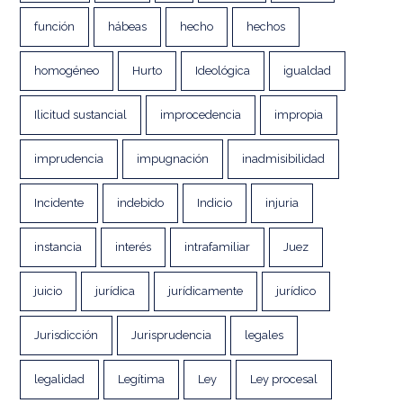
función
hábeas
hecho
hechos
homogéneo
Hurto
Ideológica
igualdad
Ilicitud sustancial
improcedencia
impropia
imprudencia
impugnación
inadmisibilidad
Incidente
indebido
Indicio
injuria
instancia
interés
intrafamiliar
Juez
juicio
jurídica
jurídicamente
jurídico
Jurisdicción
Jurisprudencia
legales
legalidad
Legítima
Ley
Ley procesal