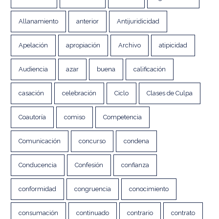
Allanamiento
anterior
Antijuridicidad
Apelación
apropiación
Archivo
atipicidad
Audiencia
azar
buena
calificación
casación
celebración
Ciclo
Clases de Culpa
Coautoría
comiso
Competencia
Comunicación
concurso
condena
Conducencia
Confesión
confianza
conformidad
congruencia
conocimiento
consumación
continuado
contrario
contrato