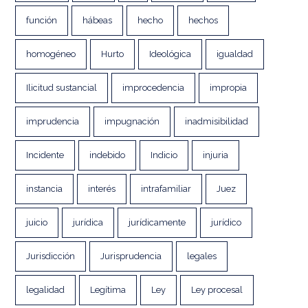
función
hábeas
hecho
hechos
homogéneo
Hurto
Ideológica
igualdad
Ilicitud sustancial
improcedencia
impropia
imprudencia
impugnación
inadmisibilidad
Incidente
indebido
Indicio
injuria
instancia
interés
intrafamiliar
Juez
juicio
jurídica
jurídicamente
jurídico
Jurisdicción
Jurisprudencia
legales
legalidad
Legítima
Ley
Ley procesal