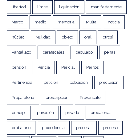
libertad
límite
liquidación
manifiestamente
Marco
medio
memoria
Multa
noticia
núcleo
Nulidad
objeto
oral
otrosí
Pantallazo
parafiscales
peculado
penas
pensión
Pericia
Pericial
Peritos
Pertinencia
petición
población
preclusión
Preparatoria
prescripción
Prevaricato
principi
privación
privada
probatorias
probatorio
procedencia
procesal
proceso