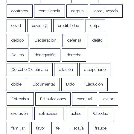
contratos
convivencia
corpus
cosa juzgada
covid
covid-19
credibilidad
culpa
debido
Declaración
defensa
delito
Delitos
denegación
derecho
Derecho Diciplinario
dilación
disciplinario
doble
Documental
Dolo
Ejecución
Entrevista
Estipulaciones
eventual
evitar
exclusión
extradición
fáctico
Falsedad
familiar
favor
fe
Fiscalía
fraude