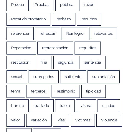
Prueba
Pruebas
pública
razón
Recaudo probatorio
rechazo
recursos
referencia
refrescar
Reintegro
relevantes
Reparación
representación
requisitos
restitución
riña
segunda
sentencia
sexual
subrogados
suficiente
suplantación
tema
terceros
Testimonio
tipicidad
trámite
traslado
tutela
Usura
utilidad
valor
variación
vías
víctimas
Violencia