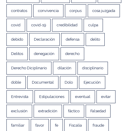
contratos
convivencia
corpus
cosa juzgada
covid
covid-19
credibilidad
culpa
debido
Declaración
defensa
delito
Delitos
denegación
derecho
Derecho Diciplinario
dilación
disciplinario
doble
Documental
Dolo
Ejecución
Entrevista
Estipulaciones
eventual
evitar
exclusión
extradición
fáctico
Falsedad
familiar
favor
fe
Fiscalía
fraude