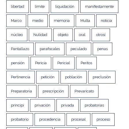
libertad
límite
liquidación
manifiestamente
Marco
medio
memoria
Multa
noticia
núcleo
Nulidad
objeto
oral
otrosí
Pantallazo
parafiscales
peculado
penas
pensión
Pericia
Pericial
Peritos
Pertinencia
petición
población
preclusión
Preparatoria
prescripción
Prevaricato
principi
privación
privada
probatorias
probatorio
procedencia
procesal
proceso