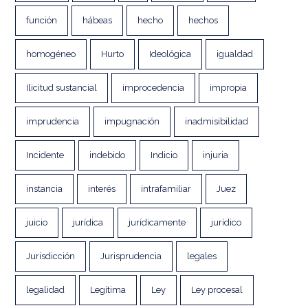
función
hábeas
hecho
hechos
homogéneo
Hurto
Ideológica
igualdad
Ilicitud sustancial
improcedencia
impropia
imprudencia
impugnación
inadmisibilidad
Incidente
indebido
Indicio
injuria
instancia
interés
intrafamiliar
Juez
juicio
jurídica
jurídicamente
jurídico
Jurisdicción
Jurisprudencia
legales
legalidad
Legítima
Ley
Ley procesal