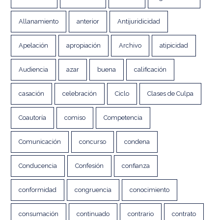
Allanamiento
anterior
Antijuridicidad
Apelación
apropiación
Archivo
atipicidad
Audiencia
azar
buena
calificación
casación
celebración
Ciclo
Clases de Culpa
Coautoría
comiso
Competencia
Comunicación
concurso
condena
Conducencia
Confesión
confianza
conformidad
congruencia
conocimiento
consumación
continuado
contrario
contrato