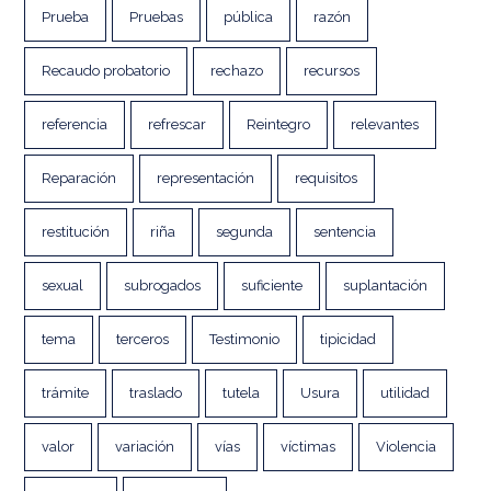
Prueba
Pruebas
pública
razón
Recaudo probatorio
rechazo
recursos
referencia
refrescar
Reintegro
relevantes
Reparación
representación
requisitos
restitución
riña
segunda
sentencia
sexual
subrogados
suficiente
suplantación
tema
terceros
Testimonio
tipicidad
trámite
traslado
tutela
Usura
utilidad
valor
variación
vías
víctimas
Violencia