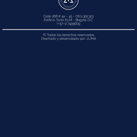
Calle 26B # 4a - 45 - Ofcs.302.303
Edificio Torre KLM - Bogotá D.C.
(+57-1) 7495609
© Todos los derechos reservados
Diseñado y desarrollado por:
JUMA