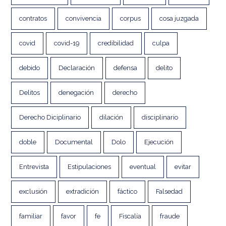
contratos
convivencia
corpus
cosa juzgada
covid
covid-19
credibilidad
culpa
debido
Declaración
defensa
delito
Delitos
denegación
derecho
Derecho Diciplinario
dilación
disciplinario
doble
Documental
Dolo
Ejecución
Entrevista
Estipulaciones
eventual
evitar
exclusión
extradición
fáctico
Falsedad
familiar
favor
fe
Fiscalía
fraude