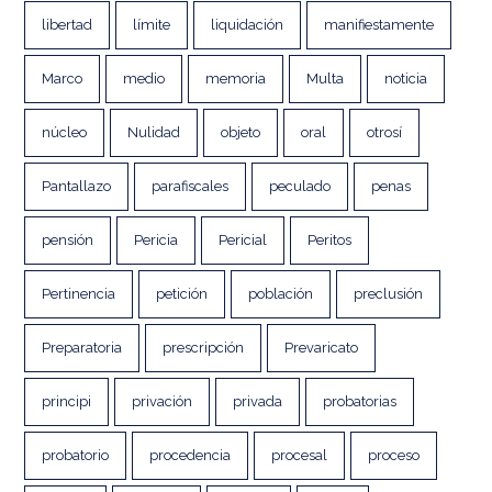
libertad
límite
liquidación
manifiestamente
Marco
medio
memoria
Multa
noticia
núcleo
Nulidad
objeto
oral
otrosí
Pantallazo
parafiscales
peculado
penas
pensión
Pericia
Pericial
Peritos
Pertinencia
petición
población
preclusión
Preparatoria
prescripción
Prevaricato
principi
privación
privada
probatorias
probatorio
procedencia
procesal
proceso