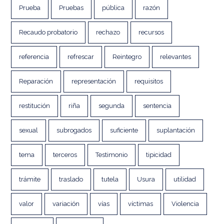
Prueba
Pruebas
pública
razón
Recaudo probatorio
rechazo
recursos
referencia
refrescar
Reintegro
relevantes
Reparación
representación
requisitos
restitución
riña
segunda
sentencia
sexual
subrogados
suficiente
suplantación
tema
terceros
Testimonio
tipicidad
trámite
traslado
tutela
Usura
utilidad
valor
variación
vías
víctimas
Violencia