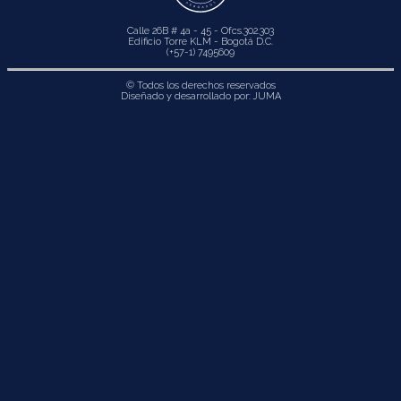
Calle 26B # 4a - 45 - Ofcs.302.303
Edificio Torre KLM - Bogotá D.C.
(+57-1) 7495609
© Todos los derechos reservados
Diseñado y desarrollado por:
JUMA