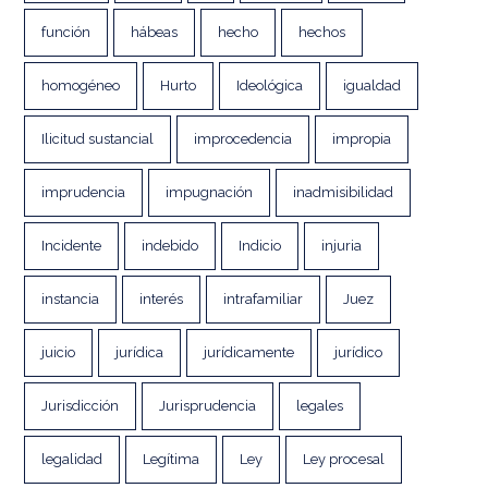
función
hábeas
hecho
hechos
homogéneo
Hurto
Ideológica
igualdad
Ilicitud sustancial
improcedencia
impropia
imprudencia
impugnación
inadmisibilidad
Incidente
indebido
Indicio
injuria
instancia
interés
intrafamiliar
Juez
juicio
jurídica
jurídicamente
jurídico
Jurisdicción
Jurisprudencia
legales
legalidad
Legítima
Ley
Ley procesal