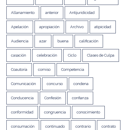
Allanamiento
anterior
Antijuridicidad
Apelación
apropiación
Archivo
atipicidad
Audiencia
azar
buena
calificación
casación
celebración
Ciclo
Clases de Culpa
Coautoría
comiso
Competencia
Comunicación
concurso
condena
Conducencia
Confesión
confianza
conformidad
congruencia
conocimiento
consumación
continuado
contrario
contrato